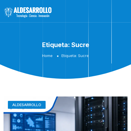
Etiqueta:
Sucre
Home
Etiqueta:
Sucre
ALDESARROLLO