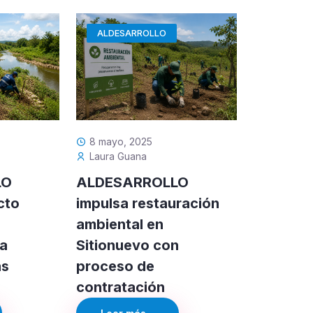
ALDESARROLLO
8 mayo, 2025
Laura Guana
LO
ALDESARROLLO
cto
impulsa restauración
ambiental en
ra
Sitionuevo con
as
proceso de
contratación