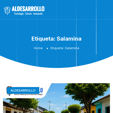
Etiqueta:
Salamina
Home
Etiqueta:
Salamina
ALDESARROLLO