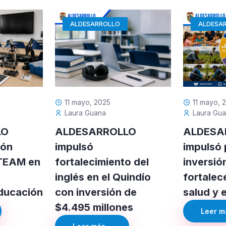
ALDESARROLLO
ALDESA
11 mayo, 2025
11 mayo, 
Laura Guana
Laura Gu
LO
ALDESARROLLO
ALDESA
ión
impulsó
impulsó 
STEAM en
fortalecimiento del
inversió
inglés en el Quindío
fortalec
educación
con inversión de
salud y 
$4.495 millones
Leer má