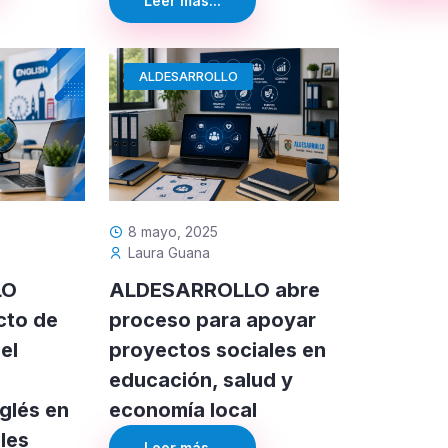
Leer más...
ALDESARROLLO
8 mayo, 2025
Laura Guana
LO
ALDESARROLLO abre
cto de
proceso para apoyar
el
proyectos sociales en
educación, salud y
nglés en
economía local
ales
Leer más...