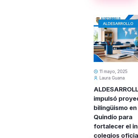
ALDESARROLLO
11 mayo, 2025
Laura Guana
ALDESARROL
impulsó proye
bilingüismo en 
Quindío para
fortalecer el i
colegios ofici