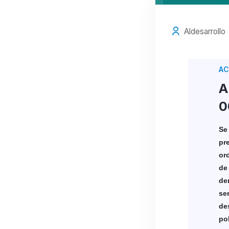
Aldesarrollo
A
A
0
Se
pr
or
de
de
se
de
po