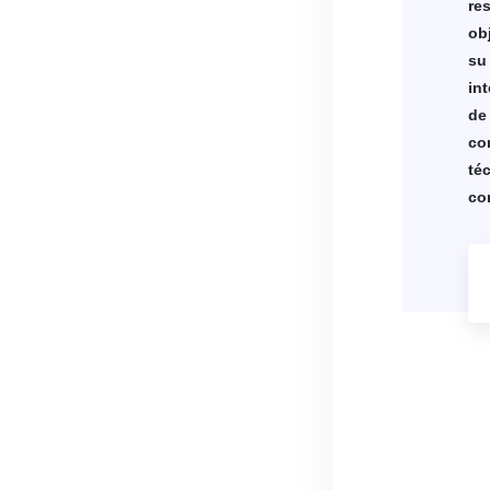
re
ob
su
in
de
co
té
co