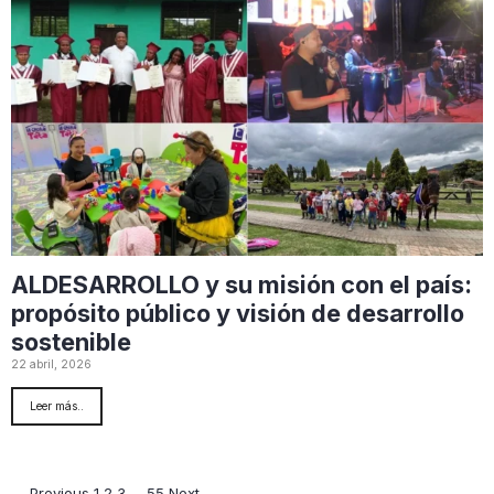
ALDESARROLLO y su misión con el país:
propósito público y visión de desarrollo
sostenible
22 abril, 2026
Leer más..
← Previous
1
2
3
…
55
Next →