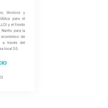
vos, técnicos y
Pública para el
LLO) y el Fondo
 Nariño para la
to económico de
s a través del
a local 3.0.
CIO
23