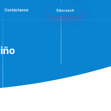
Contáctanos
Educoach
riño